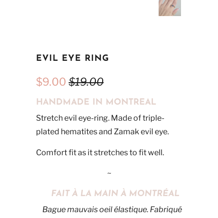
EVIL EYE RING
$9.00
$19.00
HANDMADE IN MONTREAL
Stretch evil eye-ring. Made of triple-
plated hematites and Zamak evil eye.
Comfort fit as it stretches to fit well.
~
FAIT À LA MAIN À MONTRÉAL
Bague mauvais oeil élastique. Fabriqué